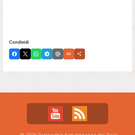
Condividi
link
share