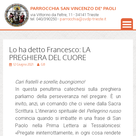
PARROCCHIA SAN VINCENZO DE' PAOLI
via Vittorino da Feltre, 11 - 34141 Trieste
tel. 040/390250 -
parrocchia@svdp-trieste.it
Lo ha detto Francesco: LA
PREGHIERA DEL CUORE
12 Giugno 2021
GB
Cari fratelli e sorelle, buongiorno!
In questa penultima catechesi sulla preghiera
parliamo della perseveranza nel pregare. È un
invito, anzi, un comando che ci viene dalla Sacra
Scrittura. L’itinerario spirituale del
Pellegrino russo
comincia quando si imbatte in una frase di San
Paolo nella Prima Lettera ai Tessalonicesi:
«Pregate ininterrottamente, in ogni cosa rendete