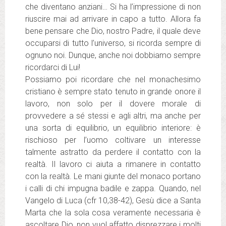
che diventano anziani… Si ha l’impressione di non
riuscire mai ad arrivare in capo a tutto. Allora fa
bene pensare che Dio, nostro Padre, il quale deve
occuparsi di tutto l’universo, si ricorda sempre di
ognuno noi. Dunque, anche noi dobbiamo sempre
ricordarci di Lui!
Possiamo poi ricordare che nel monachesimo
cristiano è sempre stato tenuto in grande onore il
lavoro, non solo per il dovere morale di
provvedere a sé stessi e agli altri, ma anche per
una sorta di equilibrio, un equilibrio interiore: è
rischioso per l’uomo coltivare un interesse
talmente astratto da perdere il contatto con la
realtà. Il lavoro ci aiuta a rimanere in contatto
con la realtà. Le mani giunte del monaco portano
i calli di chi impugna badile e zappa. Quando, nel
Vangelo di Luca (cfr 10,38-42), Gesù dice a Santa
Marta che la sola cosa veramente necessaria è
ascoltare Dio, non vuol affatto disprezzare i molti