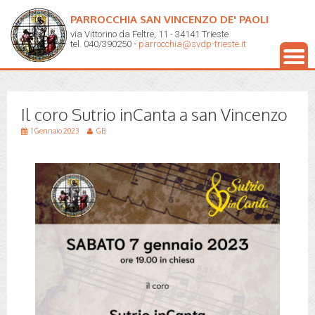
PARROCCHIA SAN VINCENZO DE' PAOLI
via Vittorino da Feltre, 11 - 34141 Trieste
tel. 040/390250 -
parrocchia@svdp-trieste.it
Il coro Sutrio inCanta a san Vincenzo
1 Gennaio 2023
GB