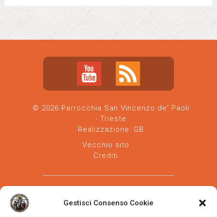
© 2026 Parrocchia San Vincenzo de' Paoli
- Trieste
Realizzazione:
GB
Vecchio sito
Crediti
Gestisci Consenso Cookie