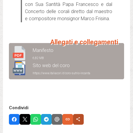
con Sua Santità Papa Francesco e dal
Concerto delle corali diretto dal maestro
e compositore monsignor Marco Frisina.
Allegati e collegamenti
Manifesto
6,82 MB
Sito web del coro
https://www.italiacori.it/coro-sutrio-incanta
Condividi
link
share