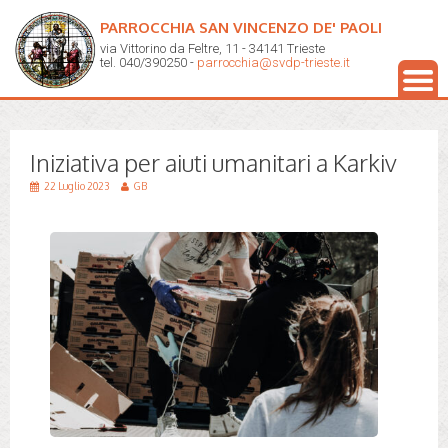
PARROCCHIA SAN VINCENZO DE' PAOLI
via Vittorino da Feltre, 11 - 34141 Trieste
tel. 040/390250 -
parrocchia@svdp-trieste.it
Iniziativa per aiuti umanitari a Karkiv
22 Luglio 2023
GB