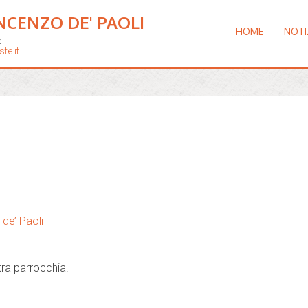
NCENZO DE' PAOLI
HOME
NOTI
e
te.it
de’ Paoli
ra parrocchia.