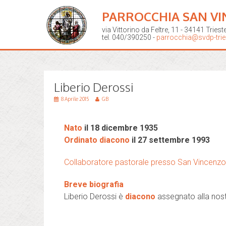
PARROCCHIA SAN VI
via Vittorino da Feltre, 11 - 34141 Triest
tel. 040/390250 -
parrocchia@svdp-tries
Liberio Derossi
8 Aprile 2015
GB
Nato
il 18 dicembre 1935
Ordinato diacono
il 27 settembre 1993
Collaboratore pastorale presso San Vincenzo 
Breve biografia
Liberio Derossi è
diacono
assegnato alla nost