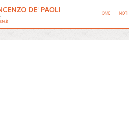
NCENZO DE' PAOLI
HOME
NOTI
e
te.it