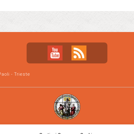
oli - Trieste
Parrocchia san Vincenzo de' Paoli
-
Diocesi di Trieste