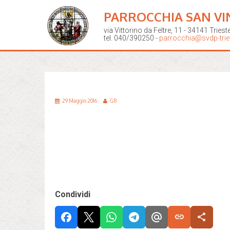
PARROCCHIA SAN VI
via Vittorino da Feltre, 11 - 34141 Triest
tel. 040/390250 -
parrocchia@svdp-tries
29 Maggio 2016
GB
Condividi
link
share