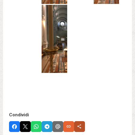
Condividi
link
share