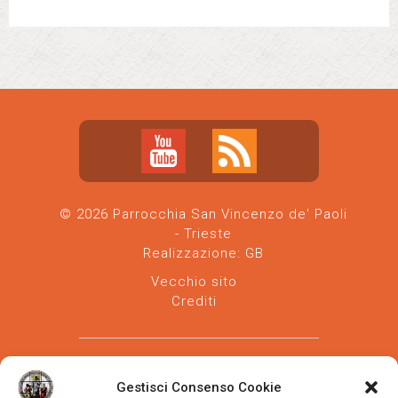
© 2026 Parrocchia San Vincenzo de' Paoli
- Trieste
Realizzazione:
GB
Vecchio sito
Crediti
Gestisci Consenso Cookie