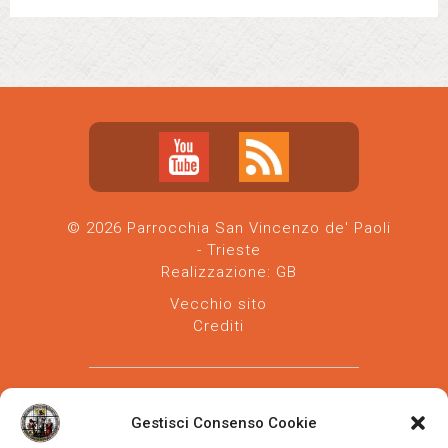
© 2026 Parrocchia San Vincenzo de' Paoli
- Trieste
Realizzazione:
GB
Vecchio sito
Crediti
Gestisci Consenso Cookie