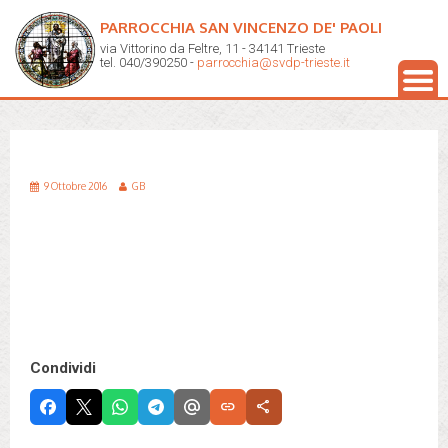
PARROCCHIA SAN VINCENZO DE' PAOLI
via Vittorino da Feltre, 11 - 34141 Trieste
tel. 040/390250 -
parrocchia@svdp-trieste.it
9 Ottobre 2016
GB
Condividi
link
share