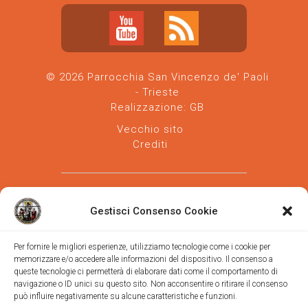
© 2026 Parrocchia San Vincenzo de' Paoli
- Trieste
Realizzazione:
GB
Vecchio sito
Crediti
Gestisci Consenso Cookie
Per fornire le migliori esperienze, utilizziamo tecnologie come i cookie per
memorizzare e/o accedere alle informazioni del dispositivo. Il consenso a
Parrocchia san Vincenzo de' Paoli
-
queste tecnologie ci permetterà di elaborare dati come il comportamento di
Diocesi
navigazione o ID unici su questo sito. Non acconsentire o ritirare il consenso
di Trieste
può influire negativamente su alcune caratteristiche e funzioni.
via Vittorino da Feltre, 11 (chiesa)