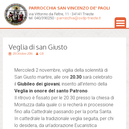
PARROCCHIA SAN VINCENZO DE' PAOLI
via Vittorino da Feltre, 11 - 34141 Trieste
tel. 040/390250 -
parrocchia@svdp-trieste.it
Veglia di san Giusto
28 Ottobre 2016
GB
Mercoledì 2 novembre, vigilia della solennità di
San Giusto martire, alle ore
20.30
sarà celebrato
il
Giubileo dei giovani
, inserito all’interno della
Veglia in onore del santo Patrono
.
Il ritrovo è fissato per le 20.30 presso la chiesa di
Montuzza dalla quale ci si recherà in processione
fino alla Cattedrale passando per la porta Santa.
In cattedrale la tradizionale veglia seguita, per chi
lo desidera, da un’adorazione Eucaristica