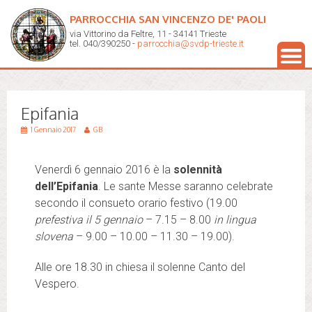
PARROCCHIA SAN VINCENZO DE' PAOLI
via Vittorino da Feltre, 11 - 34141 Trieste
tel. 040/390250 -
parrocchia@svdp-trieste.it
Epifania
1 Gennaio 2017
GB
Venerdì 6 gennaio 2016 è la
solennità
dell’Epifania
. Le sante Messe saranno celebrate
secondo il consueto orario festivo (19.00
prefestiva il 5 gennaio
– 7.15 – 8.00
in lingua
slovena
– 9.00 – 10.00 – 11.30 – 19.00).
Alle ore 18.30 in chiesa il solenne Canto del
Vespero.