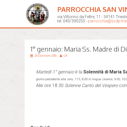
PARROCCHIA SAN VI
via Vittorino da Feltre, 11 - 34141 Triest
tel. 040/390250 -
parrocchia@svdp-tries
1° gennaio: Maria Ss. Madre di D
28 Dicembre 2018
GB
Martedì 1° gennaio
è la
Solennità di Maria S
giorno precedente alla sera, 7:15, 8:00 in lingua slovena, 9:00, 10:
Alle ore 18.30
Solenne Canto del Vespero
con 