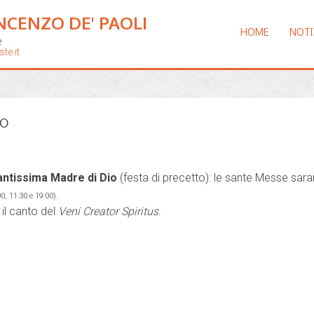
NCENZO DE' PAOLI
HOME
NOTI
e
te.it
io
antissima Madre di Dio
(festa di precetto): le sante Messe sar
.
00, 11:30 e 19:00)
il canto del
Veni Creator Spiritus
.