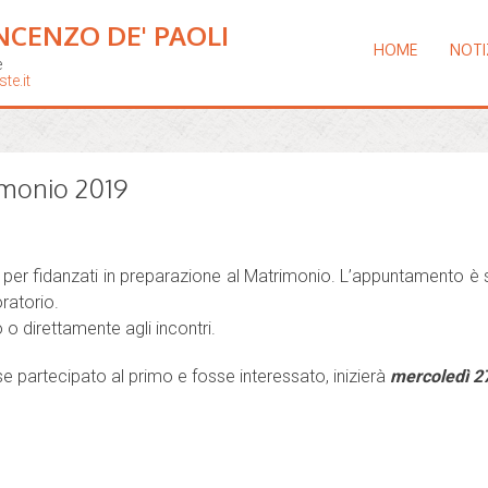
NCENZO DE' PAOLI
HOME
NOTI
e
te.it
rimonio 2019
ri per fidanzati in preparazione al Matrimonio. L’appuntamento è s
oratorio.
 o direttamente agli incontri.
se partecipato al primo e fosse interessato, inizierà
mercoledì 2