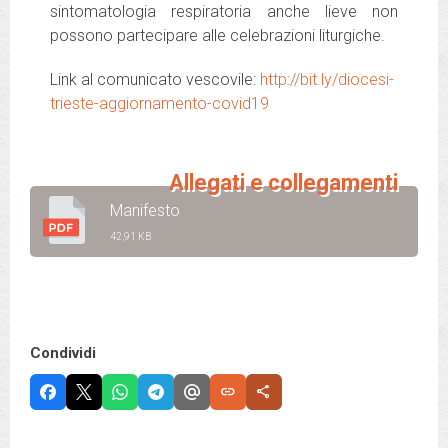
sintomatologia respiratoria anche lieve non
possono partecipare alle celebrazioni liturgiche.
Link al comunicato vescovile:
http://bit.ly/diocesi-
trieste-aggiornamento-covid19
Allegati e collegamenti
Manifesto
42,91 KB
Condividi
link
share