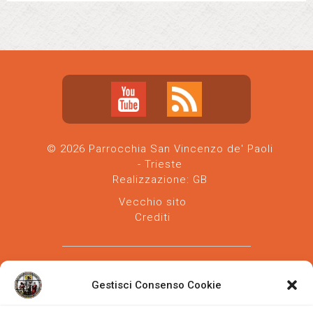
© 2026 Parrocchia San Vincenzo de' Paoli
- Trieste
Realizzazione:
GB
Vecchio sito
Crediti
Gestisci Consenso Cookie