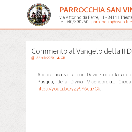
PARROCCHIA SAN VI
via Vittorino da Feltre, 11 - 34141 Triest
tel. 040/390250 -
parrocchia@svdp-tries
Commento al Vangelo della II D
18 Aprile 2020
GB
Ancora una volta don Davide ci aiuta a c
Pasqua, della Divina Misericordia… Clicca
https://youtu.be/yZy9Y6eu7Gk
.