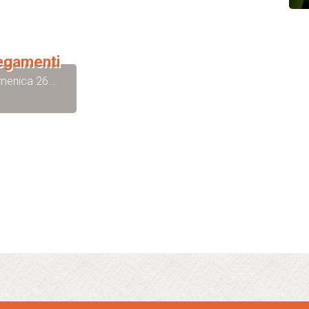
legamenti
menica 26...