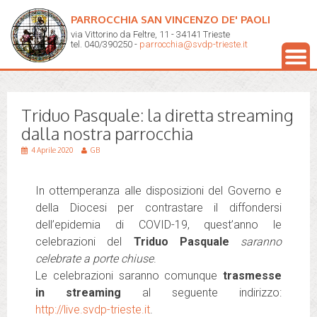
PARROCCHIA SAN VINCENZO DE' PAOLI
via Vittorino da Feltre, 11 - 34141 Trieste
tel. 040/390250 -
parrocchia@svdp-trieste.it
Triduo Pasquale: la diretta streaming
dalla nostra parrocchia
4 Aprile 2020
GB
In ottemperanza alle disposizioni del Governo e
della Diocesi per contrastare il diffondersi
dell’epidemia di COVID-19, quest’anno le
celebrazioni del
Triduo Pasquale
saranno
celebrate a porte chiuse
.
Le celebrazioni saranno comunque
trasmesse
in streaming
al seguente indirizzo:
http://live.svdp-trieste.it
.