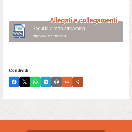
Allegati e collegamenti
Segui la diretta streaming
https://live.svdp-trieste.it
Condividi
link
share