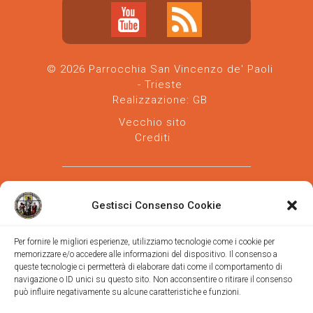
© 2026 Parrocchia San Vincenzo de' Paoli
- Trieste
Realizzazione:
GB
Vecchio sito
Crediti
Gestisci Consenso Cookie
Per fornire le migliori esperienze, utilizziamo tecnologie come i cookie per
memorizzare e/o accedere alle informazioni del dispositivo. Il consenso a
Parrocchia san Vincenzo de' Paoli
-
queste tecnologie ci permetterà di elaborare dati come il comportamento di
Diocesi
navigazione o ID unici su questo sito. Non acconsentire o ritirare il consenso
di Trieste
può influire negativamente su alcune caratteristiche e funzioni.
via Vittorino da Feltre, 11 (chiesa)
via Gregorio Ananian, 3 (ufficio)