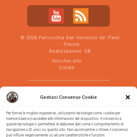
© 2026 Parrocchia San Vincenzo de' Paoli
- Trieste
Realizzazione:
GB
Vecchio sito
Crediti
Gestisci Consenso Cookie
Per fornire le migliori esperienze, utilizziamo tecnologie come i cookie per
memorizzare e/o accedere alle informazioni del dispositivo. Il consenso a
Parrocchia san Vincenzo de' Paoli
-
queste tecnologie ci permetterà di elaborare dati come il comportamento di
Diocesi
navigazione o ID unici su questo sito. Non acconsentire o ritirare il consenso
di Trieste
può influire negativamente su alcune caratteristiche e funzioni.