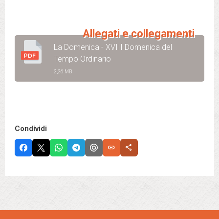
Allegati e collegamenti
La Domenica - XVIII Domenica del
Tempo Ordinario
2,26 MB
Condividi
link
share