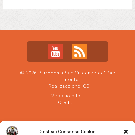
© 2026 Parrocchia San Vincenzo de' Paoli
- Trieste
Realizzazione:
GB
Vecchio sito
Crediti
Gestisci Consenso Cookie