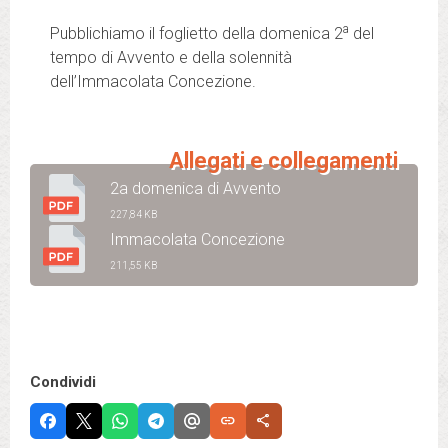
a
Pubblichiamo il foglietto della domenica 2
del
tempo di Avvento e della solennità
dell’Immacolata Concezione.
Allegati e collegamenti
2a domenica di Avvento
227,84 KB
Immacolata Concezione
211,55 KB
Condividi
link
share