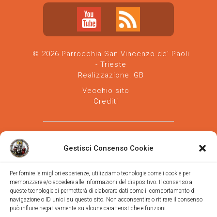
© 2026 Parrocchia San Vincenzo de' Paoli
- Trieste
Realizzazione:
GB
Vecchio sito
Crediti
Gestisci Consenso Cookie
Per fornire le migliori esperienze, utilizziamo tecnologie come i cookie per
memorizzare e/o accedere alle informazioni del dispositivo. Il consenso a
Parrocchia san Vincenzo de' Paoli
-
queste tecnologie ci permetterà di elaborare dati come il comportamento di
Diocesi
navigazione o ID unici su questo sito. Non acconsentire o ritirare il consenso
di Trieste
può influire negativamente su alcune caratteristiche e funzioni.
via Vittorino da Feltre, 11 (chiesa)