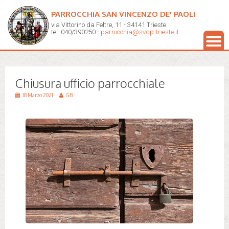
PARROCCHIA SAN VINCENZO DE' PAOLI
via Vittorino da Feltre, 11 - 34141 Trieste
tel. 040/390250 -
parrocchia@svdp-trieste.it
Chiusura ufficio parrocchiale
18 Marzo 2021
GB