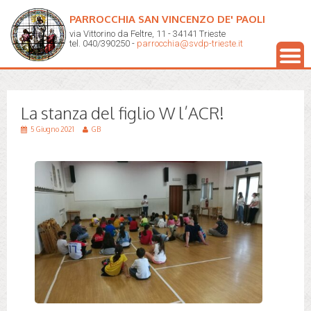
PARROCCHIA SAN VINCENZO DE' PAOLI
via Vittorino da Feltre, 11 - 34141 Trieste
tel. 040/390250 -
parrocchia@svdp-trieste.it
La stanza del figlio W l’ACR!
5 Giugno 2021
GB