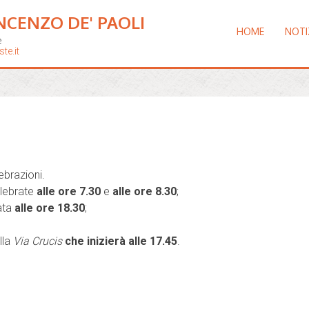
NCENZO DE' PAOLI
HOME
NOTI
e
te.it
ebrazioni.
lebrate
alle ore 7.30
e
alle ore 8.30
;
ata
alle ore 18.30
;
lla
Via Crucis
che inizierà alle 17.45
.