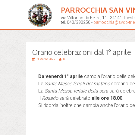
PARROCCHIA SAN VI
via Vittorino da Feltre, 11 - 34141 Triest
tel. 040/390250 -
parrocchia@svdp-tries
Orario celebrazioni dal 1° aprile
31 Marzo 2022
LG
Da venerdì 1° aprile
cambia l’orario delle cel
Le
Sante Messe feriali del mattino
saranno ce
La
Santa Messa feriale della sera
sarà celebr
Il
Rosario
sarà celebrato
alle ore 18.00
;
Si ricorda inoltre che cambia anche l’orario de