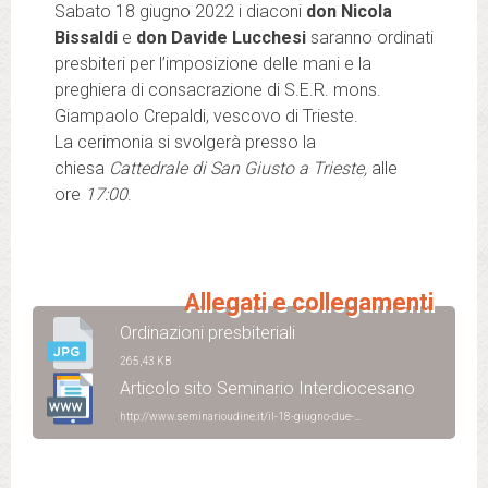
Sabato 18 giugno 2022 i diaconi
don Nicola
Bissaldi
e
don Davide Lucchesi
saranno ordinati
presbiteri per l’imposizione delle mani e la
preghiera di consacrazione di S.E.R. mons.
Giampaolo Crepaldi, vescovo di Trieste.
La cerimonia si svolgerà presso la
chiesa
Cattedrale di San Giusto a Trieste,
alle
ore
17:00
.
Allegati e collegamenti
Ordinazioni presbiteriali
265,43 KB
Articolo sito Seminario Interdiocesano
http://www.seminarioudine.it/il-18-giugno-due-...