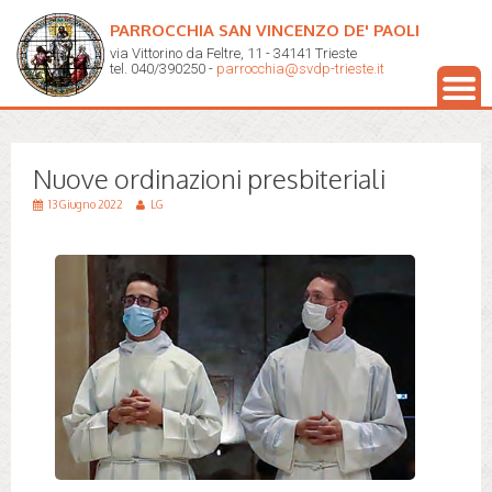
PARROCCHIA SAN VINCENZO DE' PAOLI
via Vittorino da Feltre, 11 - 34141 Trieste
tel. 040/390250 -
parrocchia@svdp-trieste.it
Nuove ordinazioni presbiteriali
13 Giugno 2022
LG