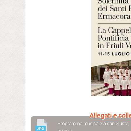
Allegati e col
Programma musicale a san Giusto