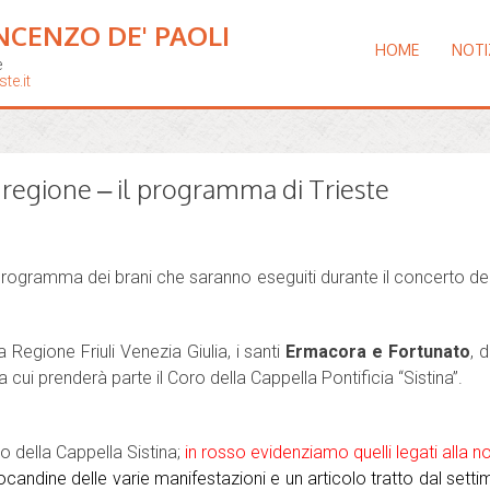
NCENZO DE' PAOLI
HOME
NOTI
e
te.it
n regione – il programma di Trieste
l programma dei brani che saranno eseguiti durante il concerto de
a Regione Friuli Venezia Giulia, i santi
Ermacora e Fortunato
, 
 cui prenderà parte il Coro della Cappella Pontificia “Sistina”.
ro della Cappella Sistina;
in rosso evidenziamo quelli legati alla n
ne locandine delle varie manifestazioni e un articolo tratto dal sett