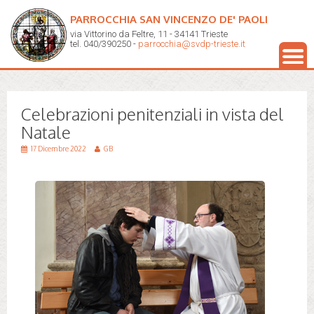
PARROCCHIA SAN VINCENZO DE' PAOLI
via Vittorino da Feltre, 11 - 34141 Trieste
tel. 040/390250 -
parrocchia@svdp-trieste.it
Celebrazioni penitenziali in vista del
Natale
17 Dicembre 2022
GB