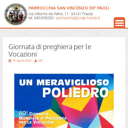
PARROCCHIA SAN VINCENZO DE' PAOLI
via Vittorino da Feltre, 11 - 34141 Trieste
tel. 040/390250 -
parrocchia@svdp-trieste.it
Giornata di preghiera per le
Vocazioni
25 Aprile 2023
GB