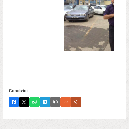
Condividi
link
share