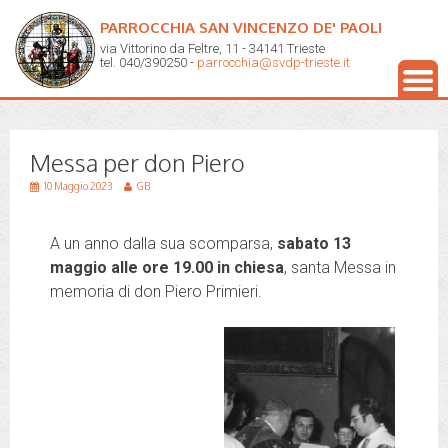
PARROCCHIA SAN VINCENZO DE' PAOLI
via Vittorino da Feltre, 11 - 34141 Trieste
tel. 040/390250 -
parrocchia@svdp-trieste.it
Messa per don Piero
10 Maggio 2023
GB
A un anno dalla sua scomparsa,
sabato 13
maggio alle ore 19.00 in chiesa
, santa Messa in
memoria di don Piero Primieri.