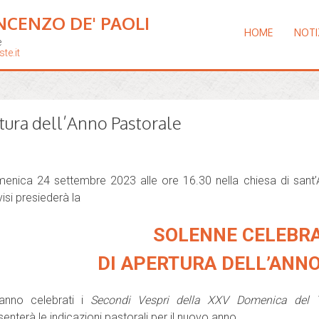
NCENZO DE' PAOLI
HOME
NOTI
e
te.it
tura dell’Anno Pastorale
enica 24 settembre 2023 alle ore 16.30 nella chiesa di sant
visi presiederà la
SOLENNE CELEBR
DI APERTURA DELL’ANN
anno celebrati i
Secondi Vespri della XXV Domenica del 
senterà le indicazioni pastorali per il nuovo anno.