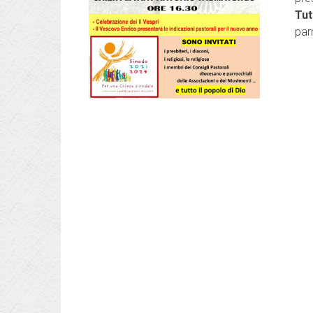
Tut
par