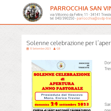
PARROCCHIA SAN VI
via Vittorino da Feltre, 11 - 34141 Triest
tel. 040/390250 -
parrocchia@svdp-tries
Solenne celebrazione per l’aper
15 Settembre 2023
GB
Dom
Tre
Sar
pre