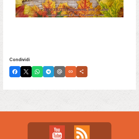
Condividi
link
share