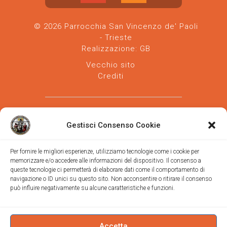
© 2026 Parrocchia San Vincenzo de' Paoli
- Trieste
Realizzazione:
GB
Vecchio sito
Crediti
Gestisci Consenso Cookie
Per fornire le migliori esperienze, utilizziamo tecnologie come i cookie per
memorizzare e/o accedere alle informazioni del dispositivo. Il consenso a
Parrocchia san Vincenzo de' Paoli
-
queste tecnologie ci permetterà di elaborare dati come il comportamento di
Diocesi
navigazione o ID unici su questo sito. Non acconsentire o ritirare il consenso
di Trieste
può influire negativamente su alcune caratteristiche e funzioni.
via Vittorino da Feltre, 11 (chiesa)
via Gregorio Ananian, 3 (ufficio)
Trieste
Tel.
040/390250
Accetta