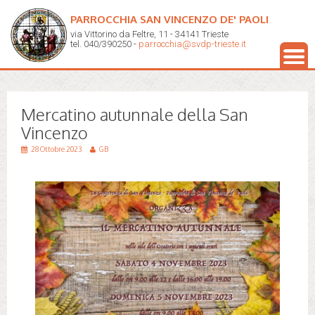
PARROCCHIA SAN VINCENZO DE' PAOLI
via Vittorino da Feltre, 11 - 34141 Trieste
tel. 040/390250 -
parrocchia@svdp-trieste.it
Mercatino autunnale della San
Vincenzo
28 Ottobre 2023
GB