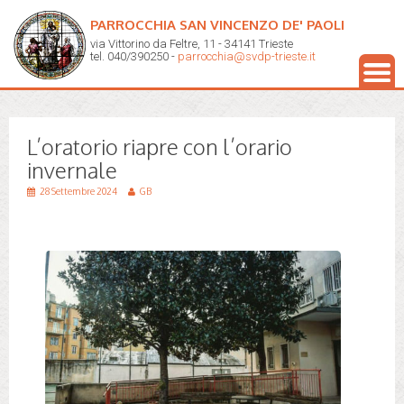
PARROCCHIA SAN VINCENZO DE' PAOLI
via Vittorino da Feltre, 11 - 34141 Trieste
tel. 040/390250 -
parrocchia@svdp-trieste.it
L’oratorio riapre con l’orario
invernale
28 Settembre 2024
GB