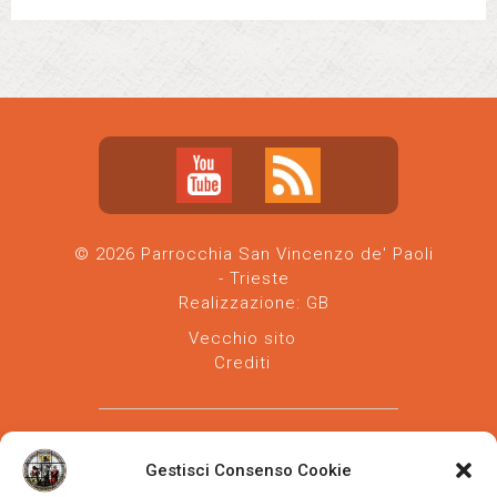
© 2026 Parrocchia San Vincenzo de' Paoli
- Trieste
Realizzazione:
GB
Vecchio sito
Crediti
Gestisci Consenso Cookie