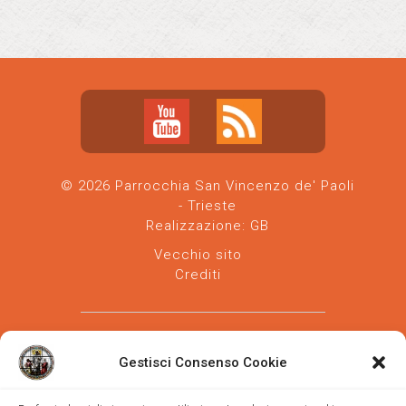
© 2026 Parrocchia San Vincenzo de' Paoli
- Trieste
Realizzazione:
GB
Vecchio sito
Crediti
Gestisci Consenso Cookie