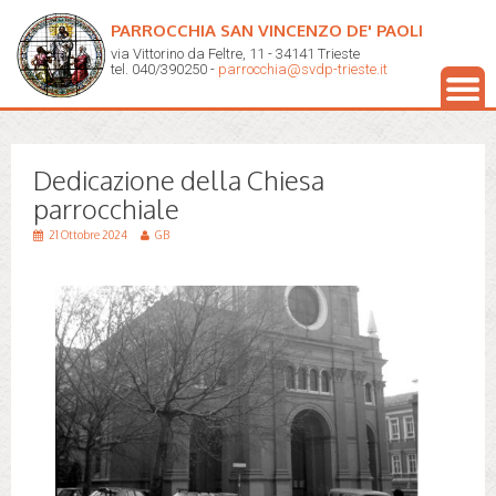
PARROCCHIA SAN VINCENZO DE' PAOLI
via Vittorino da Feltre, 11 - 34141 Trieste
tel. 040/390250 -
parrocchia@svdp-trieste.it
Dedicazione della Chiesa
parrocchiale
21 Ottobre 2024
GB