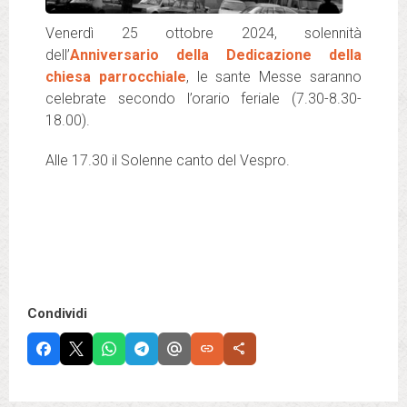
Venerdì 25 ottobre 2024, solennità
dell’
Anniversario della Dedicazione della
chiesa parrocchiale
, le sante Messe saranno
celebrate secondo l’orario feriale (7.30-8.30-
18.00).
Alle 17.30 il Solenne canto del Vespro.
Condividi
link
share