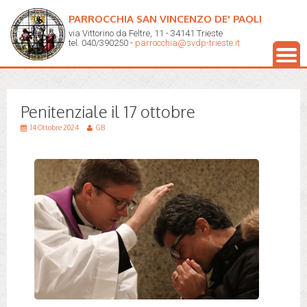
PARROCCHIA SAN VINCENZO DE' PAOLI
via Vittorino da Feltre, 11 - 34141 Trieste
tel. 040/390250 -
parrocchia@svdp-trieste.it
Penitenziale il 17 ottobre
14 Ottobre 2024
GB