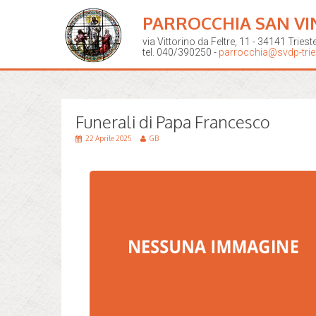
PARROCCHIA SAN VI
via Vittorino da Feltre, 11 - 34141 Triest
tel. 040/390250 -
parrocchia@svdp-tries
Funerali di Papa Francesco
22 Aprile 2025
GB