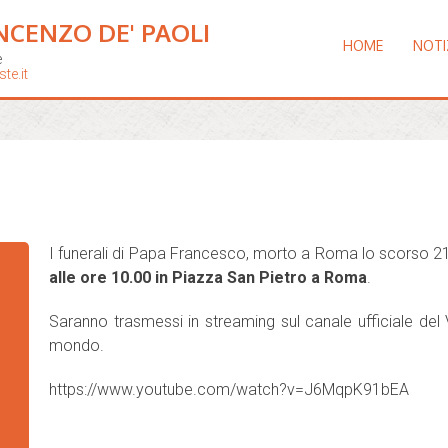
NCENZO DE' PAOLI
HOME
NOTI
e
te.it
I funerali di Papa Francesco, morto a Roma lo scorso 21
alle ore 10.00 in
Piazza San Pietro a Roma
.
Saranno trasmessi in streaming sul canale ufficiale del Vat
mondo.
https://www.youtube.com/watch?v=J6MqpK91bEA