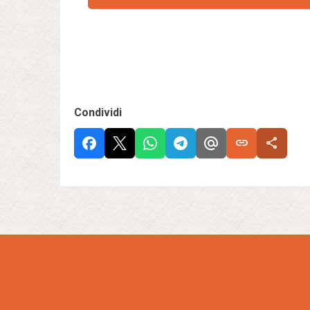
Condividi
link
share