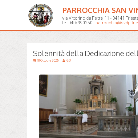
PARROCCHIA SAN VI
via Vittorino da Feltre, 11 - 34141 Triest
tel. 040/390250 -
parrocchia@svdp-tries
Solennità della Dedicazione del
18 Ottobre 2025
GB