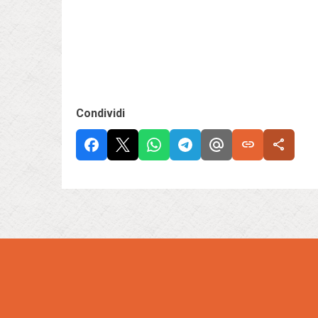
Condividi
link
share