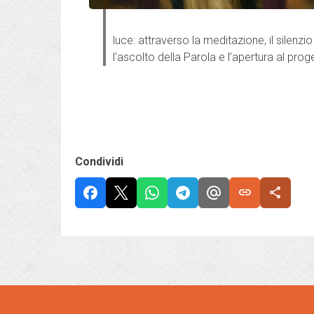
luce: attraverso la meditazione, il silenzi
l’ascolto della Parola e l’apertura al proge
Condividi
link
share