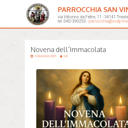
PARROCCHIA SAN VI
via Vittorino da Feltre, 11 - 34141 Triest
tel. 040/390250 -
parrocchia@svdp-tries
Novena dell’Immacolata
4 Dicembre 2025
GB