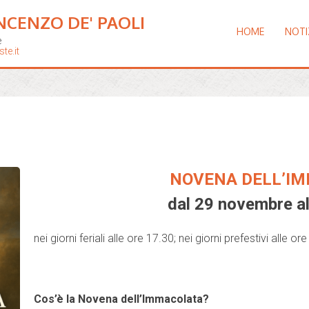
NCENZO DE' PAOLI
HOME
NOTI
e
te.it
NOVENA DELL’I
dal 29 novembre a
nei giorni feriali alle ore 17.30; nei giorni prefestivi alle or
Cos’è la Novena dell’Immacolata?