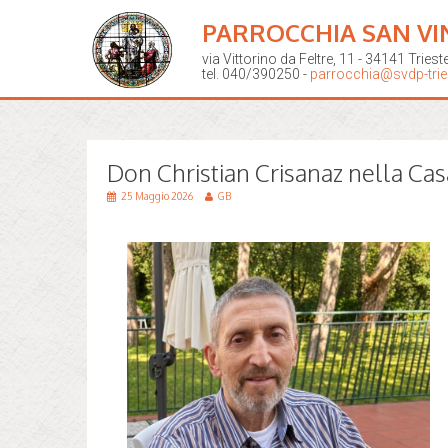
PARROCCHIA SAN VI
via Vittorino da Feltre, 11 - 34141 Triest
tel. 040/390250 -
parrocchia@svdp-tries
Don Christian Crisanaz nella Cas
25 Maggio 2026
GB