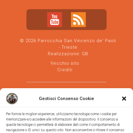
© 2026 Parrocchia San Vincenzo de' Paoli
- Trieste
Realizzazione:
GB
Vecchio sito
Crediti
Gestisci Consenso Cookie
Per fornire le migliori esperienze, utilizziamo tecnologie come i cookie per
memorizzare e/o accedere alle informazioni del dispositivo. Il consenso a
Parrocchia san Vincenzo de' Paoli
-
queste tecnologie ci permetterà di elaborare dati come il comportamento di
Diocesi
navigazione o ID unici su questo sito. Non acconsentire o ritirare il consenso
di Trieste