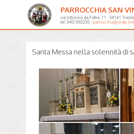
PARROCCHIA SAN VI
via Vittorino da Feltre, 11 - 34141 Triest
tel. 040/390250 -
parrocchia@svdp-tries
Santa Messa nella solennità di s