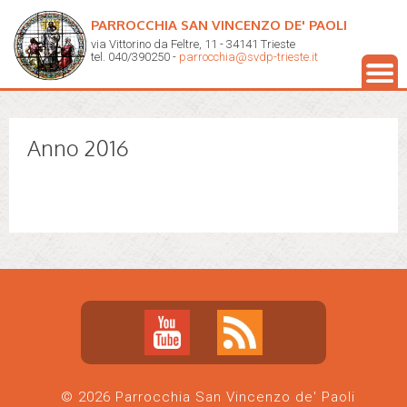
PARROCCHIA SAN VINCENZO DE' PAOLI
via Vittorino da Feltre, 11 - 34141 Trieste
tel. 040/390250 -
parrocchia@svdp-trieste.it
Anno 2016
© 2026 Parrocchia San Vincenzo de' Paoli