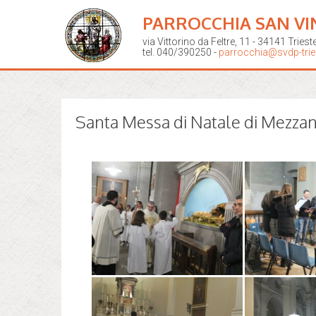
PARROCCHIA SAN VI
via Vittorino da Feltre, 11 - 34141 Triest
tel. 040/390250 -
parrocchia@svdp-tries
Santa Messa di Natale di Mezza