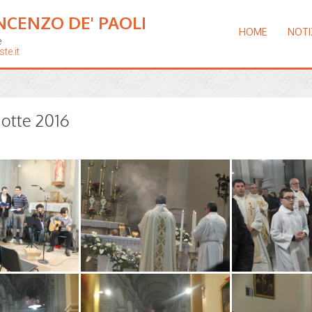
NCENZO DE' PAOLI
HOME
NOTI
e
te.it
notte 2016