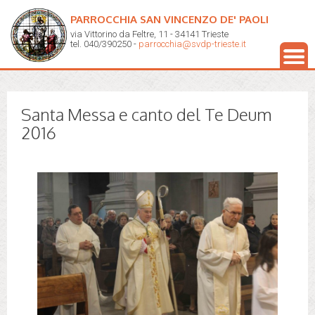
PARROCCHIA SAN VINCENZO DE' PAOLI
via Vittorino da Feltre, 11 - 34141 Trieste
tel. 040/390250 -
parrocchia@svdp-trieste.it
Santa Messa e canto del Te Deum
2016