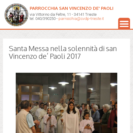
PARROCCHIA SAN VINCENZO DE' PAOLI
via Vittorino da Feltre, 11 - 34141 Trieste
tel. 040/390250 -
parrocchia@svdp-trieste.it
Santa Messa nella solennità di san
Vincenzo de’ Paoli 2017