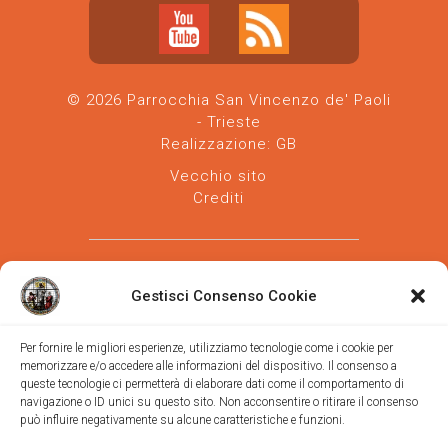
© 2026 Parrocchia San Vincenzo de' Paoli
- Trieste
Realizzazione:
GB
Vecchio sito
Crediti
Gestisci Consenso Cookie
Per fornire le migliori esperienze, utilizziamo tecnologie come i cookie per
memorizzare e/o accedere alle informazioni del dispositivo. Il consenso a
Parrocchia san Vincenzo de' Paoli
-
queste tecnologie ci permetterà di elaborare dati come il comportamento di
Diocesi
navigazione o ID unici su questo sito. Non acconsentire o ritirare il consenso
di Trieste
può influire negativamente su alcune caratteristiche e funzioni.
via Vittorino da Feltre, 11 (chiesa)
via Gregorio Ananian, 3 (ufficio)