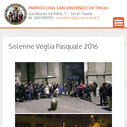
PARROCCHIA SAN VINCENZO DE' PAOLI
via Vittorino da Feltre, 11 - 34141 Trieste
tel. 040/390250 -
parrocchia@svdp-trieste.it
Solenne Veglia Pasquale 2016