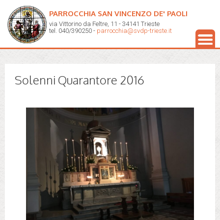
PARROCCHIA SAN VINCENZO DE' PAOLI
via Vittorino da Feltre, 11 - 34141 Trieste
tel. 040/390250 -
parrocchia@svdp-trieste.it
Solenni Quarantore 2016