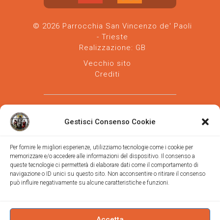
© 2026 Parrocchia San Vincenzo de' Paoli
- Trieste
Realizzazione:
GB
Vecchio sito
Crediti
Gestisci Consenso Cookie
Per fornire le migliori esperienze, utilizziamo tecnologie come i cookie per
memorizzare e/o accedere alle informazioni del dispositivo. Il consenso a
Parrocchia san Vincenzo de' Paoli
-
queste tecnologie ci permetterà di elaborare dati come il comportamento di
Diocesi
navigazione o ID unici su questo sito. Non acconsentire o ritirare il consenso
di Trieste
può influire negativamente su alcune caratteristiche e funzioni.
via Vittorino da Feltre, 11 (chiesa)
via Gregorio Ananian, 3 (ufficio)
Trieste
Tel.
040/390250
Accetta