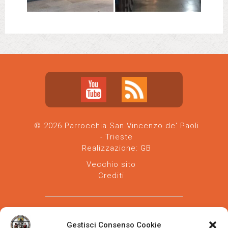
© 2026 Parrocchia San Vincenzo de' Paoli
- Trieste
Realizzazione:
GB
Vecchio sito
Crediti
Gestisci Consenso Cookie