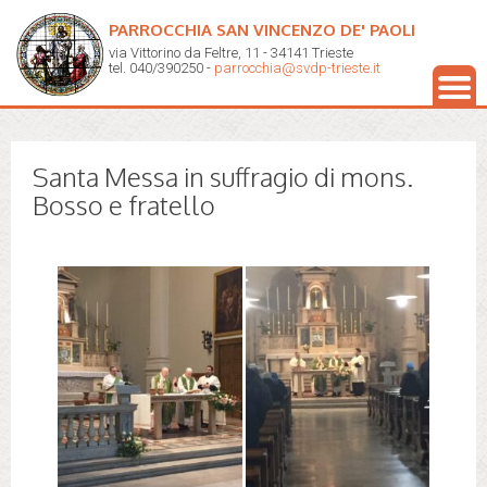
PARROCCHIA SAN VINCENZO DE' PAOLI
via Vittorino da Feltre, 11 - 34141 Trieste
tel. 040/390250 -
parrocchia@svdp-trieste.it
Santa Messa in suffragio di mons.
Bosso e fratello