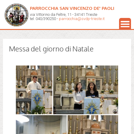
PARROCCHIA SAN VINCENZO DE' PAOLI
via Vittorino da Feltre, 11 - 34141 Trieste
tel. 040/390250 -
parrocchia@svdp-trieste.it
Messa del giorno di Natale