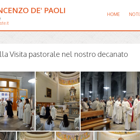
NCENZO DE' PAOLI
HOME
NOTI
e
te.it
la Visita pastorale nel nostro decanato