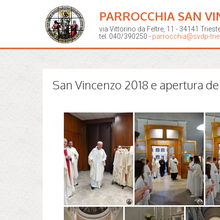
PARROCCHIA SAN VI
via Vittorino da Feltre, 11 - 34141 Triest
tel. 040/390250 -
parrocchia@svdp-tries
San Vincenzo 2018 e apertura del