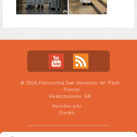
© 2026 Parrocchia San Vincenzo de' Paoli
- Trieste
Realizzazione:
GB
Vecchio sito
Crediti