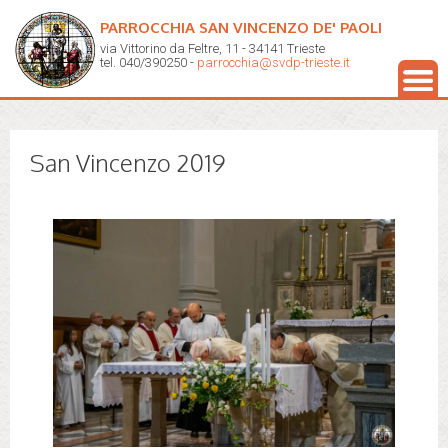
PARROCCHIA SAN VINCENZO DE' PAOLI
via Vittorino da Feltre, 11 - 34141 Trieste
tel. 040/390250 -
parrocchia@svdp-trieste.it
San Vincenzo 2019