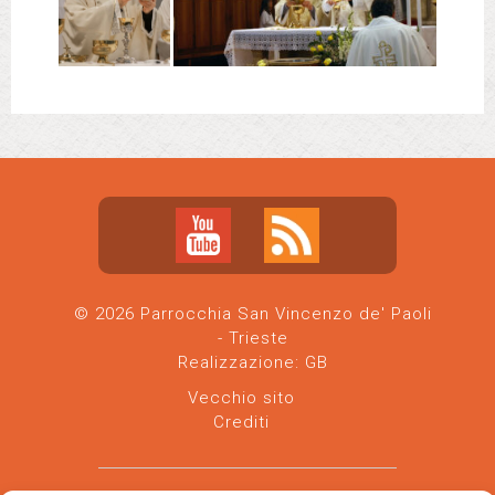
© 2026 Parrocchia San Vincenzo de' Paoli
- Trieste
Realizzazione:
GB
Vecchio sito
Crediti