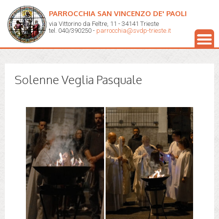
PARROCCHIA SAN VINCENZO DE' PAOLI
via Vittorino da Feltre, 11 - 34141 Trieste
tel. 040/390250 -
parrocchia@svdp-trieste.it
Solenne Veglia Pasquale