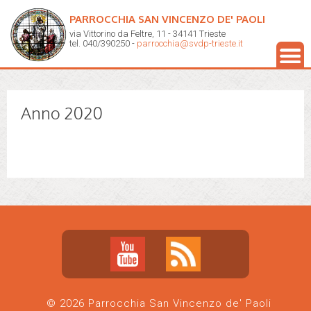
PARROCCHIA SAN VINCENZO DE' PAOLI
via Vittorino da Feltre, 11 - 34141 Trieste
tel. 040/390250 -
parrocchia@svdp-trieste.it
Anno 2020
© 2026 Parrocchia San Vincenzo de' Paoli